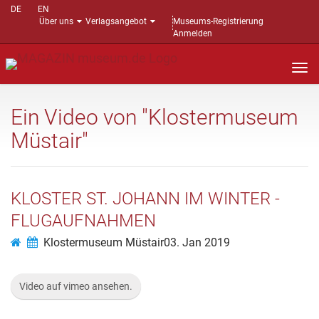
DE
EN
Über uns
Verlagsangebot
Museums-Registrierung
Anmelden
Nav
auf
Ein Video von "Klostermuseum
Müstair"
KLOSTER ST. JOHANN IM WINTER -
FLUGAUFNAHMEN
Klostermuseum Müstair
03. Jan 2019
Video auf vimeo ansehen.