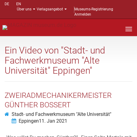
DE
EN
Über uns
Verlagsangebot
Museums-Registrierung
Anmelden
Nav
auf
Ein Video von "Stadt- und
Fachwerkmuseum "Alte
Universität" Eppingen"
ZWEIRADMECHANIKERMEISTER
GÜNTHER BOSSERT
Stadt- und Fachwerkmuseum "Alte Universität"
Eppingen
11. Jan 2021