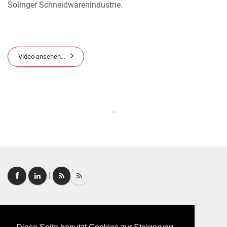
Solinger Schneidwarenindustrie.
Video ansehen…
..
|
Login
|
FAQ