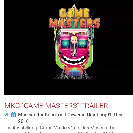
MKG "GAME MASTERS" TRAILER
Museum für Kunst und Gewerbe Hamburg
01. Dec
2016
Die Ausstellung "Game Masters", die das Museum für