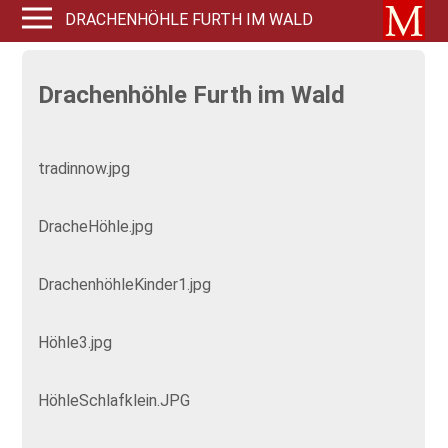
DRACHENHÖHLE FURTH IM WALD
Drachenhöhle Furth im Wald
tradinnow.jpg
DracheHöhle.jpg
DrachenhöhleKinder1.jpg
Höhle3.jpg
HöhleSchlafklein.JPG