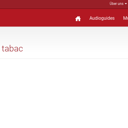
Über uns
Audioguides
M
u tabac