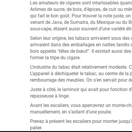
Les amateurs de cigares sont intarissables quand i
Arômes de sucre, de bois, d’épices, de cuir ou m
qui fait le bon goût. Pour trouver la note juste, o
venant de Java, de Sumatra, du Mexique ou du Brési
sous-cape, étaient aussi souvent d’une variété ét
Selon leur origine, les tabacs arrivaient sous des
arrivaient dans des emballages en nattes tandis
bois appelés "têtes de bœuf". Il existait aussi d
former la tripe du cigare.
L’industrie du tabac était relativement modeste. C
L’appareil à déchiqueter le tabac, au centre de la p
rembourrage des meubles. On s’en servait pour déch
Juste à côté, le laminoir qui avait pour fonction d’
repasseuse à linge.
Avant les escaliers, vous apercevrez un monte-cha
manuellement, en s’aidant d’une poulie.
Prenez à présent les escaliers pour monter jusqu’au
palier.