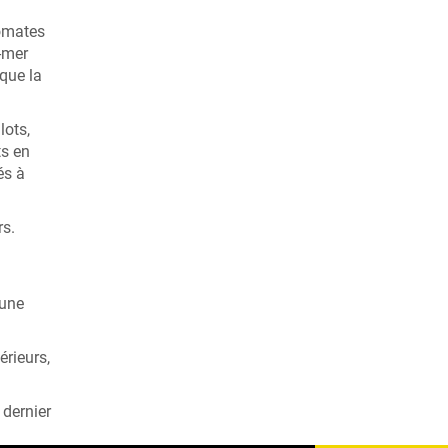
.
romates
-mer
 que la
lots,
ts en
és à
rs.
 une
érieurs,
 dernier