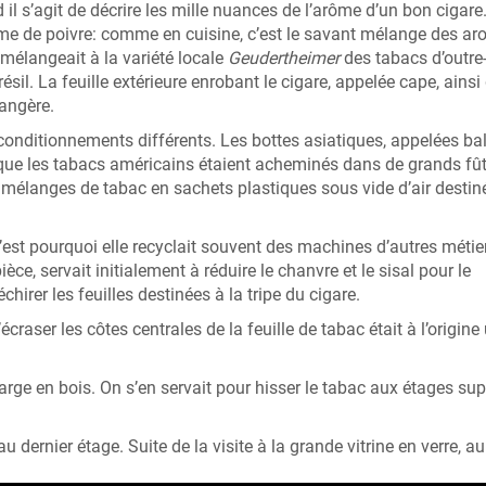
l s’agit de décrire les mille nuances de l’arôme d’un bon cigare
ême de poivre: comme en cuisine, c’est le savant mélange des a
n mélangeait à la variété locale
Geudertheimer
des tabacs d’outre
l. La feuille extérieure enrobant le cigare, appelée cape, ainsi
rangère.
 conditionnements différents. Les bottes asiatiques, appelées bal
 que les tabacs américains étaient acheminés dans de grands fû
es mélanges de tabac en sachets plastiques sous vide d’air destin
’est pourquoi elle recyclait souvent des machines d’autres métie
ièce, servait initialement à réduire le chanvre et le sisal pour le
irer les feuilles destinées à la tripe du cigare.
écraser les côtes centrales de la feuille de tabac était à l’origine
rge en bois. On s’en servait pour hisser le tabac aux étages sup
 dernier étage. Suite de la visite à la grande vitrine en verre, au