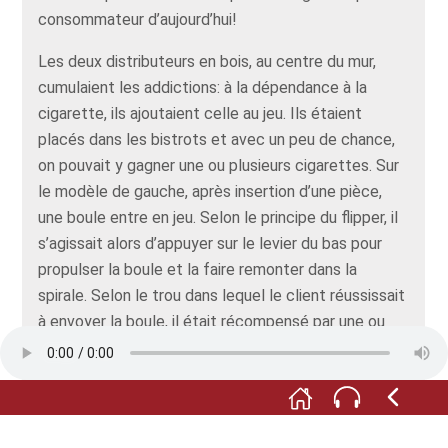
consommateur d’aujourd’hui!
Les deux distributeurs en bois, au centre du mur,
cumulaient les addictions: à la dépendance à la
cigarette, ils ajoutaient celle au jeu. Ils étaient
placés dans les bistrots et avec un peu de chance,
on pouvait y gagner une ou plusieurs cigarettes. Sur
le modèle de gauche, après insertion d’une pièce,
une boule entre en jeu. Selon le principe du flipper, il
s’agissait alors d’appuyer sur le levier du bas pour
propulser la boule et la faire remonter dans la
spirale. Selon le trou dans lequel le client réussissait
à envoyer la boule, il était récompensé par une ou
plusieurs cigarettes, qui tombaient dans le bac du
bas. Ou bien il rentrait bredouille. L’exemplaire de
droite, plus petit, n’est pas une fabrication en série.
Un artisan local avait recopié le principe de base en