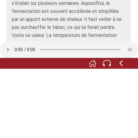
s’étalait sur plusieurs semaines. Aujourd’hui, la
fermentation est souvent accélérée et simplifiée
par un apport externe de chaleur. Il faut veiller à ne
pas surchauffer le tabac, ce qui lui ferait perdre
toute sa valeur. La température de fermentation
idéale est située entre 50 et 60°C.
Les cigares fabriqués à partir de tabac non-
fermenté, en périodes de vaches maigres, étaient
appelés "rats de grenier". Il faut croire qu’ils ne se
différenciaient guère, au goût, d’un rat desséché
qu’on aurait fumé.
Toutes ldes images : © Oberrheinisches
Tabakmuseum Mahlberg