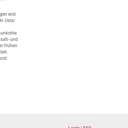
gen erst
In Uslar
aunkohle
salt- und
er frühen
bel.
 und