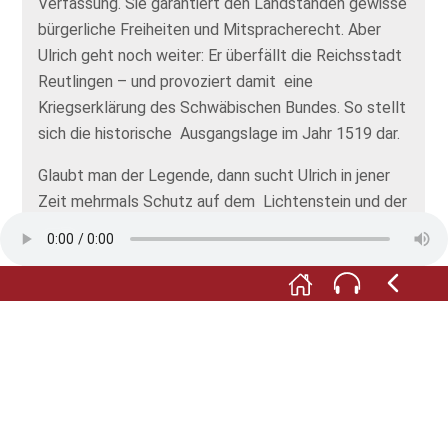
Verfassung. Sie garantiert den Landständen gewisse
bürgerliche Freiheiten und Mitspracherecht. Aber
Ulrich geht noch weiter: Er überfällt die Reichsstadt
Reutlingen – und provoziert damit eine
Kriegserklärung des Schwäbischen Bundes. So stellt
sich die historische Ausgangslage im Jahr 1519 dar.
Glaubt man der Legende, dann sucht Ulrich in jener
Zeit mehrmals Schutz auf dem Lichtenstein und der
nahe gelegenen Nebelhöhle. Eine Legende, die auch
Wilhelm Hauff kennt und die zur Grundlage seines
historischen Romans werden sollte.
Dass die historische Wahrheit im Buch
vernachlässigt wird, tut dem Erfolg des Romans
jedoch keinen Abbruch. Im Gegenteil. Wilhelm Hauff
trifft mit dem „Lichtenstein“ voll den Zeitgeist des
19. Jahrhunderts: ein mittelalterlicher Stoff,