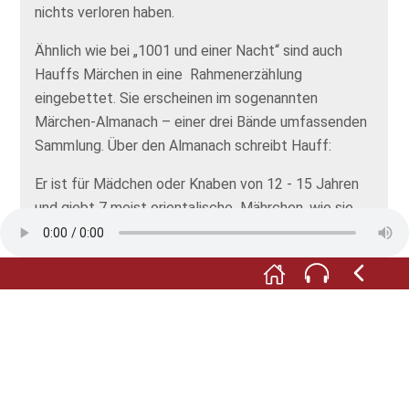
nichts verloren haben.
Ähnlich wie bei „1001 und einer Nacht“ sind auch
Hauffs Märchen in eine Rahmenerzählung
eingebettet. Sie erscheinen im sogenannten
Märchen-Almanach – einer drei Bände umfassenden
Sammlung. Über den Almanach schreibt Hauff:
Er ist für Mädchen oder Knaben von 12 - 15 Jahren
und giebt 7 meist orientalische Mährchen, wie sie
für dieses Alter paßen; ich habe versucht, sie so
intereßant als möglich zu machen, haben dabey das
streng-sittliche immer beobachtet ohne jedoch die
Mährchen auf eine Nutzanwendung oder „fabula
docet“ hinauslaufen zu lassen.
Der Dichter kennt seine Zielgruppe genau. Während
seiner Zeit als Hauslehrer unterrichtet er die Söhne