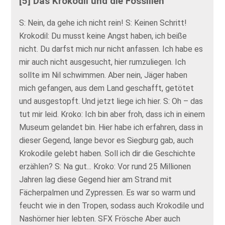
[5] Das Krokodil und die Fossilien
S: Nein, da gehe ich nicht rein! S: Keinen Schritt!
Krokodil: Du musst keine Angst haben, ich beiße
nicht. Du darfst mich nur nicht anfassen. Ich habe es
mir auch nicht ausgesucht, hier rumzuliegen. Ich
sollte im Nil schwimmen. Aber nein, Jäger haben
mich gefangen, aus dem Land geschafft, getötet
und ausgestopft. Und jetzt liege ich hier. S: Oh – das
tut mir leid. Kroko: Ich bin aber froh, dass ich in einem
Museum gelandet bin. Hier habe ich erfahren, dass in
dieser Gegend, lange bevor es Siegburg gab, auch
Krokodile gelebt haben. Soll ich dir die Geschichte
erzählen? S: Na gut... Kroko: Vor rund 25 Millionen
Jahren lag diese Gegend hier am Strand mit
Fächerpalmen und Zypressen. Es war so warm und
feucht wie in den Tropen, sodass auch Krokodile und
Nashörner hier lebten. SFX Frösche Aber auch