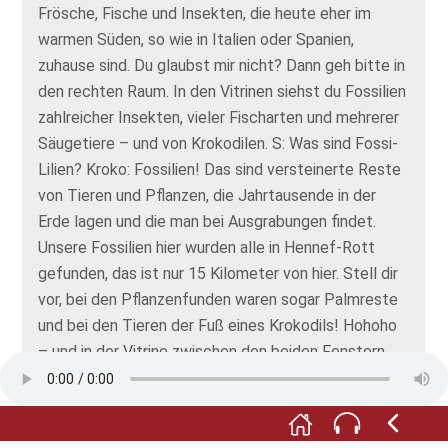
Frösche, Fische und Insekten, die heute eher im
warmen Süden, so wie in Italien oder Spanien,
zuhause sind. Du glaubst mir nicht? Dann geh bitte in
den rechten Raum. In den Vitrinen siehst du Fossilien
zahlreicher Insekten, vieler Fischarten und mehrerer
Säugetiere – und von Krokodilen. S: Was sind Fossi-
Lilien? Kroko: Fossilien! Das sind versteinerte Reste
von Tieren und Pflanzen, die Jahrtausende in der
Erde lagen und die man bei Ausgrabungen findet.
Unsere Fossilien hier wurden alle in Hennef-Rott
gefunden, das ist nur 15 Kilometer von hier. Stell dir
vor, bei den Pflanzenfunden waren sogar Palmreste
und bei den Tieren der Fuß eines Krokodils! Hohoho
– und in der Vitrine zwischen den beiden Fenstern
kannst du sogar ein Koprolith sehen, das ist ein
versteinertes Kackehäufchen eines Krokodils. Wer
von meinen Brüdern oder Schwestern das wohl war.