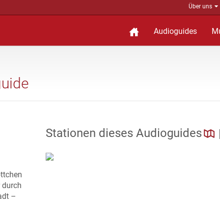
Über uns
Audioguides
M
guide
Stationen dieses Audioguides
ttchen
 durch
adt –