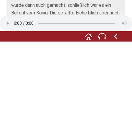
wurde dann auch gemacht, schließlich war es ein
Befehl vom König. Die gefällte Eiche blieb aber noch
viele Jahre liegen, weil sich niemand traute, den
heiligen Baum zu Brennholz zu machen. Also wirklich,
so ein Quatsch! Ein Baum, der heilen kann! Oder am
besten noch: ein Baum, der sprechen kann oder so
was.
Rosina… Du bist aus der Zeit gefallen!
Hast du das gehört? War das… der Baum? Eine
meiner drei Lieblingskastanien?
Rosina… du musst in deine Zeit zurück!
Wie bitte? In meine Zeit? Wieso, in welcher Zeit bin
ich denn? Und: Hey, Baum! Und wo sind meine
Freundinnen?