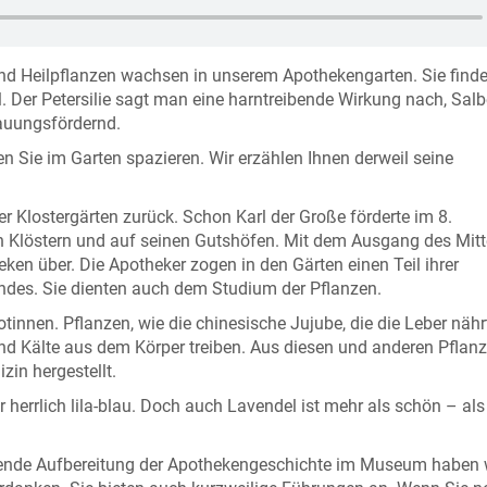
und Heilpflanzen wachsen in unserem Apothekengarten. Sie finde
l. Der Petersilie sagt man eine harntreibende Wirkung nach, Salbe
dauungsfördernd.
n Sie im Garten spazieren. Wir erzählen Ihnen derweil seine
r Klostergärten zurück. Schon Karl der Große förderte im 8.
 Klöstern und auf seinen Gutshöfen. Mit dem Ausgang des Mitte
eken über. Die Apotheker zogen in den Gärten einen Teil ihrer
ndes. Sie dienten auch dem Studium der Pflanzen.
innen. Pflanzen, wie die chinesische Jujube, die die Leber nähr
und Kälte aus dem Körper treiben. Aus diesen und anderen Pflan
zin hergestellt.
errlich lila-blau. Doch auch Lavendel ist mehr als schön – als
nde Aufbereitung der Apothekengeschichte im Museum haben w