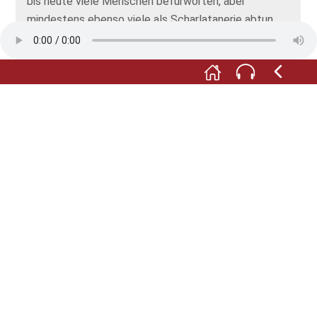
bis heute viele Menschen befürworten, aber
mindestens ebenso viele als Scharlatanerie abtun.
Die Homöopathie geht davon aus, dass Substanzen,
die bei einem gesunden Menschen bestimmte
Symptome auslösen, ähnliche Beschwerden bei
Kranken lindern können. Dabei wird die Wirkung der
eingesetzten Medizin durch eine Verringerung der
Dosis, also durch Verdünnen oder Potenzieren,
gesteigert.
F: Gehen Sie nun zu Ihrer nächsten Station. Weiter
hinten im Raum haben wir die Offizin der Brunnen-
Apotheke für Sie aufgebaut.
Fotos: © Stadt Hofgeismar / Paavo Blåfield