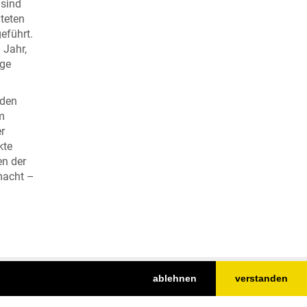
 sind
iteten
eführt.
 Jahr,
rge
nden
um
r
kte
en der
macht –
ablehnen
verstanden