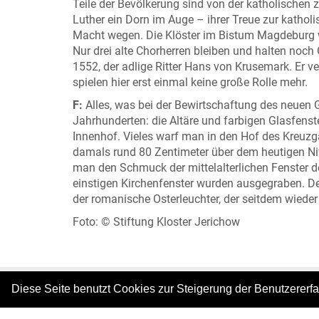
Teile der Bevölkerung sind von der katholischen z
Luther ein Dorn im Auge – ihrer Treue zur kathol
Macht wegen. Die Klöster im Bistum Magdeburg w
Nur drei alte Chorherren bleiben und halten noch
1552, der adlige Ritter Hans von Krusemark. Er ve
spielen hier erst einmal keine große Rolle mehr.
F:
Alles, was bei der Bewirtschaftung des neuen 
Jahrhunderten: die Altäre und farbigen Glasfenste
Innenhof. Vieles warf man in den Hof des Kreuzg
damals rund 80 Zentimeter über dem heutigen Ni
man den Schmuck der mittelalterlichen Fenster 
einstigen Kirchenfenster wurden ausgegraben. D
der romanische Osterleuchter, der seitdem wieder 
Foto: © Stiftung Kloster Jerichow
Diese Seite benutzt Cookies zur Steigerung der Benutzererf
|