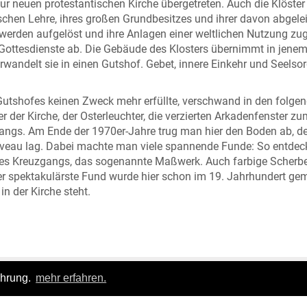
ur neuen protestantischen Kirche übergetreten. Auch die Klöster
ischen Lehre, ihres großen Grundbesitzes und ihrer davon abgele
erden aufgelöst und ihre Anlagen einer weltlichen Nutzung zug
 Gottesdienste ab. Die Gebäude des Klosters übernimmt in jenem
rwandelt sie in einen Gutshof. Gebet, innere Einkehr und Seelso
Gutshofes keinen Zweck mehr erfüllte, verschwand in den folge
r der Kirche, der Osterleuchter, die verzierten Arkadenfenster z
angs. Am Ende der 1970er-Jahre trug man hier den Boden ab, de
veau lag. Dabei machte man viele spannende Funde: So entdec
des Kreuzgangs, das sogenannte Maßwerk. Auch farbige Scherb
er spektakulärste Fund wurde hier schon im 19. Jahrhundert ge
in der Kirche steht.
ahrung.
mehr erfahren.
Login
|
FAQ