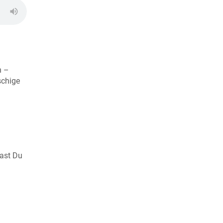
n –
schige
Hast Du