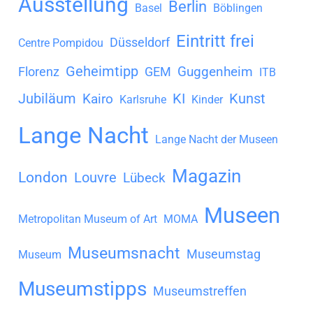
Ausstellung
Berlin
i
Basel
Böblingen
v
Eintritt frei
Düsseldorf
Centre Pompidou
Geheimtipp
Guggenheim
Florenz
GEM
ITB
Jubiläum
KI
Kunst
Kairo
Karlsruhe
Kinder
Lange Nacht
Lange Nacht der Museen
Magazin
London
Louvre
Lübeck
Museen
Metropolitan Museum of Art
MOMA
Museumsnacht
Museumstag
Museum
Museumstipps
Museumstreffen