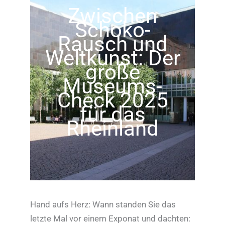
Zwischen
Schoko-
Rausch und
Weltkunst: Der
große
Museums-
Check 2025
für das
Rheinland
Hand aufs Herz: Wann standen Sie das
letzte Mal vor einem Exponat und dachten: