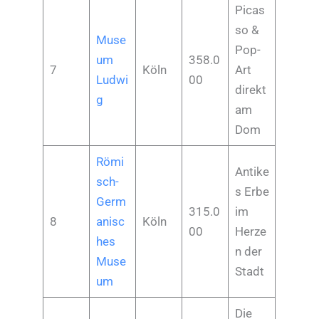
Picas
so &
Muse
Pop-
um
358.0
7
Köln
Art
Ludwi
00
direkt
g
am
Dom
Römi
Antike
sch-
s Erbe
Germ
315.0
im
8
anisc
Köln
00
Herze
hes
n der
Muse
Stadt
um
Die