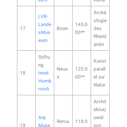
Archä
LVR-
ologie
Lande
145.0
17
Bonn
des
sMus
00**
Rheinl
eum
ands
Stiftu
Kunst
ng
Neus
125.0
parall
18
Insel
s
00**
el zur
Homb
Natur
roich
Archit
ekturj
Arp
uwel
Rema
118.0
19
Muse
von