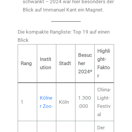
schwankt – 2024 war hier besonders der
Blick auf Immanuel Kant ein Magnet.
Die kompakte Rangliste: Top 19 auf einen
Blick
Highli
Besuc
Instit
ght-
Rang
Stadt
her
ution
Fakto
2024*
r
China-
Kölne
1.300
Light-
1
Köln
r Zoo
.000
Festiv
al
Der