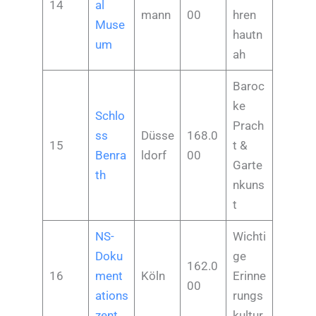
14
al
mann
00
hren
Muse
hautn
um
ah
Baroc
ke
Schlo
Prach
ss
Düsse
168.0
15
t &
Benra
ldorf
00
Garte
th
nkuns
t
NS-
Wichti
Doku
ge
162.0
16
ment
Köln
Erinne
00
ations
rungs
zent.
kultur