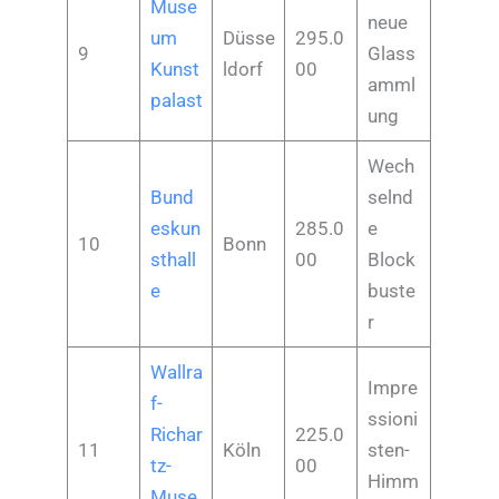
Muse
neue
um
Düsse
295.0
9
Glass
Kunst
ldorf
00
amml
palast
ung
Wech
Bund
selnd
eskun
285.0
e
10
Bonn
sthall
00
Block
e
buste
r
Wallra
Impre
f-
ssioni
Richar
225.0
11
Köln
sten-
tz-
00
Himm
Muse