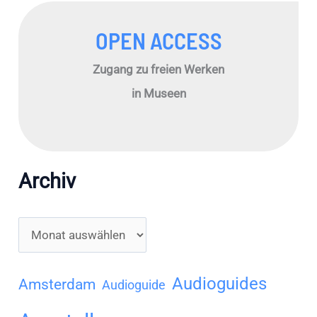
OPEN ACCESS
Zugang zu freien Werken
in Museen
Archiv
A
r
c
Audioguides
Amsterdam
Audioguide
h