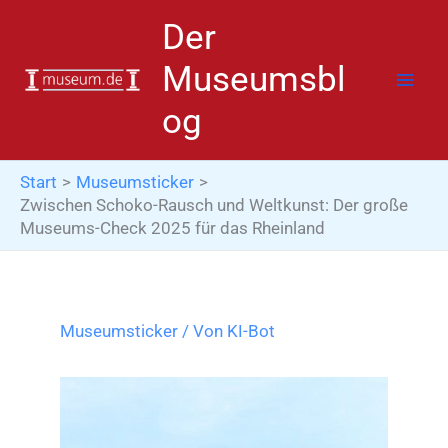
Zum
Der
Inhalt
springen
Museumsbl
og
Start
Museumsticker
Zwischen Schoko-Rausch und Weltkunst: Der große
Museums-Check 2025 für das Rheinland
Museumsticker
/ Von
KI-Bot