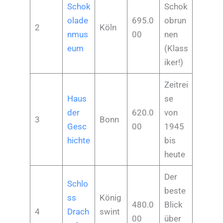
Schok
Schok
olade
695.0
obrun
2
Köln
nmus
00
nen
eum
(Klass
iker!)
Zeitrei
Haus
se
der
620.0
von
3
Bonn
Gesc
00
1945
hichte
bis
heute
Der
Schlo
beste
ss
König
480.0
Blick
4
Drach
swint
00
über