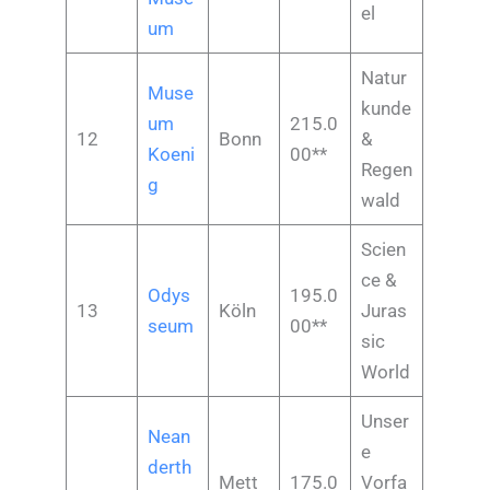
el
um
Natur
Muse
kunde
um
215.0
12
Bonn
&
Koeni
00**
Regen
g
wald
Scien
ce &
Odys
195.0
13
Köln
Juras
seum
00**
sic
World
Unser
Nean
e
derth
Mett
175.0
Vorfa