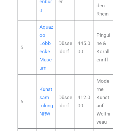
enbur
er
den
g
Rhein
Aquaz
oo
Pingui
Löbb
Düsse
445.0
ne &
5
ecke
ldorf
00
Korall
Muse
enriff
um
Mode
Kunst
rne
sam
Düsse
412.0
Kunst
6
mlung
ldorf
00
auf
NRW
Weltni
veau