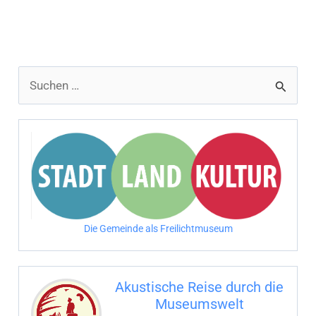
S
u
c
h
e
n
n
Die Gemeinde als Freilichtmuseum
a
c
Akustische Reise durch die
h
Museumswelt