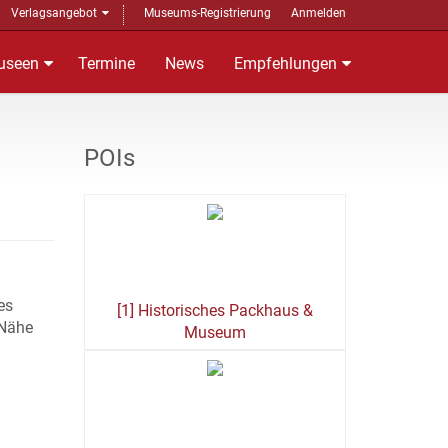
Verlagsangebot
Museums-Registrierung
Anmelden
useen
Termine
News
Empfehlungen
POIs
es
[1] Historisches Packhaus &
 Nähe
Museum