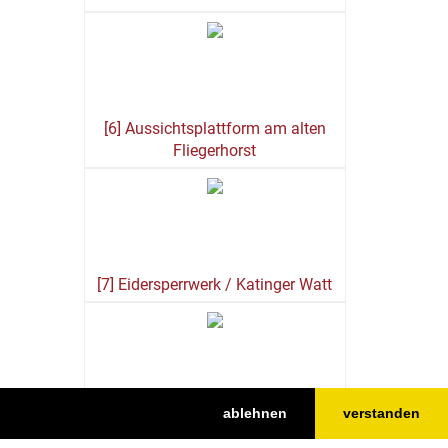
[6] Aussichtsplattform am alten
Fliegerhorst
[7] Eidersperrwerk / Katinger Watt
ablehnen
verstanden
[8] Multimar Wattforum