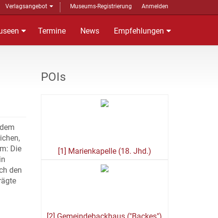
Verlagsangebot
Museums-Registrierung
Anmelden
useen
Termine
News
Empfehlungen
POIs
 dem
ichen,
m: Die
[1] Marienkapelle (18. Jhd.)
in
ich den
rägte
[2] Gemeindebackhaus ("Backes")