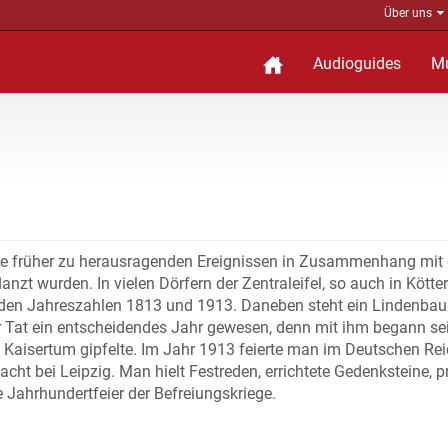
Über uns
Audioguides
M
che früher zu herausragenden Ereignissen in Zusammenhang mit
zt wurden. In vielen Dörfern der Zentraleifel, so auch in Kötter
t den Jahreszahlen 1813 und 1913. Daneben steht ein Lindenbau
r Tat ein entscheidendes Jahr gewesen, denn mit ihm begann se
m Kaisertum gipfelte. Im Jahr 1913 feierte man im Deutschen Re
cht bei Leipzig. Man hielt Festreden, errichtete Gedenksteine, p
Jahrhundertfeier der Befreiungskriege.