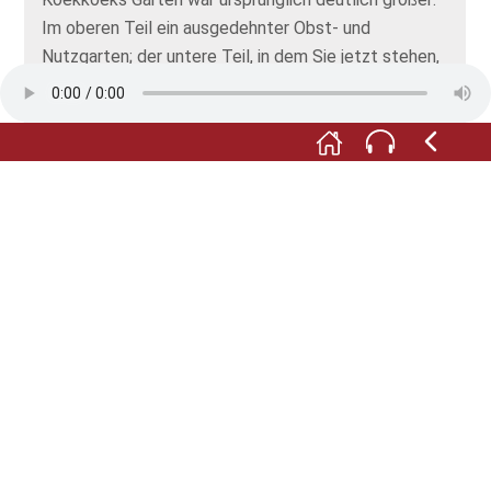
Im oberen Teil ein ausgedehnter Obst- und
Nutzgarten; der untere Teil, in dem Sie jetzt stehen,
diente der Ruhe und Erholung. Nach mehrfacher
Teilung ist Koekkoeks Garten auf einen Bruchteil
zusammengeschrumpft, so dass der Atelierturm, der
ursprünglich im Zentrum des Gartens stand, heute
dessen Randbebauung bildet.
___________________________________
Zitat Garten: Herinneringen en Mededelingen van
eenen landschapsschilder, Amsterdam, 1841, S. 16.
„Hebt gij een‘ tuin met boomen en planten? Welnu
zoekt in denzelven vooreerst uwe studiën, … zij
leeren toch waarheid.