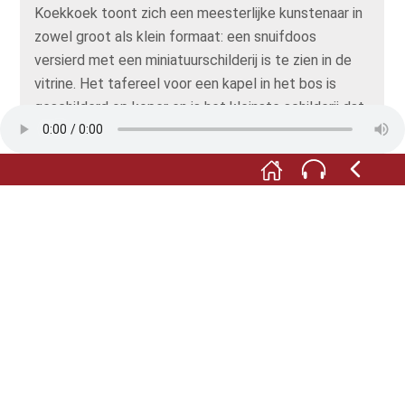
Koekkoek toont zich een meesterlijke kunstenaar in
zowel groot als klein formaat: een snuifdoos
versierd met een miniatuurschilderij is te zien in de
vitrine. Het tafereel voor een kapel in het bos is
geschilderd op koper en is het kleinste schilderij dat
ooit door de meester is geschilderd. Koekkoek
droeg deze schat op aan zijn bevriende
kunsthandelaar Augustus Alexander Weimar uit Den
Haag.
Het boslandschap met de torens van kasteel
Moyland is geschilderd door de Haarlemse schilder
Cornelis Lieste. De kunstverzamelaar en latere
museumdirecteur in Den Haag, Jonkheer Johann
Steengracht van Oostcapelle, erfde het kasteel in
het midden van de eeuw en stelde er een
waardevolle collectie schilderijen tentoon,
waaronder het bekende schilderij van de beuk