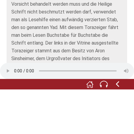
Vorsicht behandelt werden muss und die Heilige
Schrift nicht beschmutzt werden darf, verwendet
man als Lesehilfe einen aufwändig verzierten Stab,
den so genannten Yad. Mit diesem Torazeiger fährt
man beim Lesen Buchstabe für Buchstabe die
Schrift entlang. Der links in der Vitrine ausgestellte
Torazeiger stammt aus dem Besitz von Aron
Sinsheimer, dem Urgroßvater des Initiators des
Jüdischen Museums Creglingen, Arthur Obermayer.
F:
Beide Stücke – Torawimpel und Torazeiger –
gelangten im späten 19. Jahrhundert von Creglingen
in die USA. Als Schenkung der Familie Obermayer
sind sie nun wieder an ihren ursprünglichen Ort
zurückgekommen.