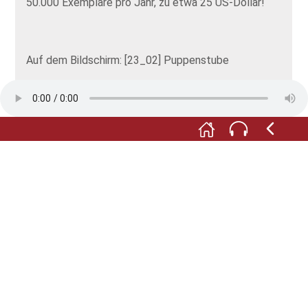
50.000 Exemplare pro Jahr, zu etwa 25 US-Dollar!
Auf dem Bildschirm: [23_02] Puppenstube
M:
Mit wie viel Liebe fürs Detail Dr. Binder sein privates
Photomuseum betrieb, sieht man schließlich bei
einem Blick in seine selbstgebastelte Puppenstube.
In dem Fotoatelier der 1920er Jahre ist gerade
schwer was los! Oma, Opa und der Enkelsohn haben
sich vor der Kamera in Positur gebracht. Der
Fotograf richtet die Kamera aus… wird gleich das
Foto schießen und danach rechts zur Tür hinauseilen,
um nebenan, im gefliesten Labor, das Bild zu
entwickeln. Die wartende Kundschaft kann sich