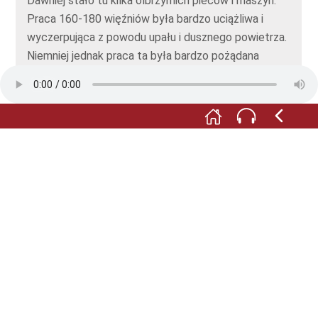
Dawniej stało tu kilka olbrzymich pieców i maszyn.
Praca 160-180 więźniów była bardzo uciążliwa i
wyczerpująca z powodu upału i dusznego powietrza.
Niemniej jednak praca ta była bardzo pożądana
wśród więźniów, ponieważ byli oni w stanie pracować
w zamkniętym pomieszczeniu, a także nie musieli się
obawiać maltretowania ze strony SS.
Jeśli dojdziecie Państwo do środka hali, na podłodze
za kominem będzie widać żółty kontur, oznaczający
lokalizację pieca zygzakowego. Na samym końcu hali
za rusztem znajduje się kilka suszarni.
Proszę teraz wyjść na zewnątrz i wrócić na ścieżkę.
Poprowadzi was ona dookoła fabryki i następnie
zaprowadzi was do małego lasu. W trakcie naszej
trasy przejdziemy teraz do części upamiętnienia
okresu trwania obozu. Przed nami w tle pojawi się