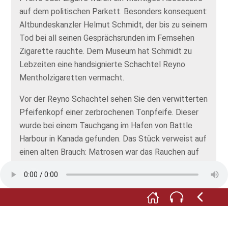
auf dem politischen Parkett. Besonders konsequent:
Altbundeskanzler Helmut Schmidt, der bis zu seinem
Tod bei all seinen Gesprächsrunden im Fernsehen
Zigarette rauchte. Dem Museum hat Schmidt zu
Lebzeiten eine handsignierte Schachtel Reyno
Mentholzigaretten vermacht.
Vor der Reyno Schachtel sehen Sie den verwitterten
Pfeifenkopf einer zerbrochenen Tonpfeife. Dieser
wurde bei einem Tauchgang im Hafen von Battle
Harbour in Kanada gefunden. Das Stück verweist auf
einen alten Brauch: Matrosen war das Rauchen auf
See verboten. Zu groß war die Gefahr, dass die
Schiffe in Brand gerieten oder die gelagerte
Munition sich entzündete. So war es in einigen
Regionen der Brauch, dass die Matrosen beim
Betreten der Schiffe ihre Tonpfeifen zerbrachen und