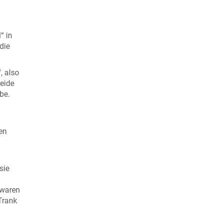
“ in
die
, also
reide
be.
en
sie
 waren
Trank