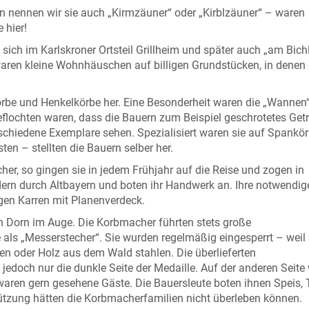
nennen wir sie auch „Kirmzäuner“ oder „Kirblzäuner“ – waren
 hier!
 sich im Karlskroner Ortsteil Grillheim und später auch „am Bichl
aren kleine Wohnhäuschen auf billigen Grundstücken, in denen 
örbe und Henkelkörbe her. Eine Besonderheit waren die „Wannen“
eflochten waren, dass die Bauern zum Beispiel geschrotetes Get
rschiedene Exemplare sehen. Spezialisiert waren sie auf Spankör
en – stellten die Bauern selber her.
her, so gingen sie in jedem Frühjahr auf die Reise und zogen in
ern durch Altbayern und boten ihr Handwerk an. Ihre notwendig
igen Karren mit Planenverdeck.
n Dorn im Auge. Die Korbmacher führten stets große
als „Messerstecher“. Sie wurden regelmäßig eingesperrt – weil 
en oder Holz aus dem Wald stahlen. Die überlieferten
jedoch nur die dunkle Seite der Medaille. Auf der anderen Seite
d waren gern gesehene Gäste. Die Bauersleute boten ihnen Speis, 
tützung hätten die Korbmacherfamilien nicht überleben können.