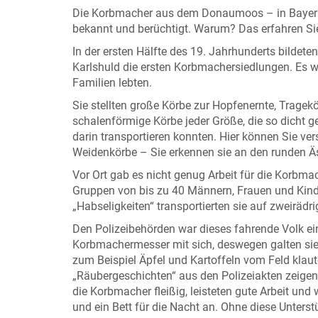
Die Korbmacher aus dem Donaumoos – in Bayern 
bekannt und berüchtigt. Warum? Das erfahren Sie
In der ersten Hälfte des 19. Jahrhunderts bildeten
Karlshuld die ersten Korbmachersiedlungen. Es w
Familien lebten.
Sie stellten große Körbe zur Hopfenernte, Tragek
schalenförmige Körbe jeder Größe, die so dicht g
darin transportieren konnten. Hier können Sie ve
Weidenkörbe – Sie erkennen sie an den runden Äst
Vor Ort gab es nicht genug Arbeit für die Korbmac
Gruppen von bis zu 40 Männern, Frauen und Kind
„Habseligkeiten“ transportierten sie auf zweirädr
Den Polizeibehörden war dieses fahrende Volk ei
Korbmachermesser mit sich, deswegen galten sie 
zum Beispiel Äpfel und Kartoffeln vom Feld klaut
„Räubergeschichten“ aus den Polizeiakten zeigen 
die Korbmacher fleißig, leisteten gute Arbeit un
und ein Bett für die Nacht an. Ohne diese Unters