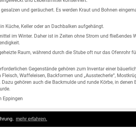
 eingeweckt und Lebensmittel konserviert.
sch gesalzen und geräuchert. Es werden Kraut und Bohnen eingem
in Küche, Keller oder an Dachbalken aufgehängt.
ttel im Winter. Daher ist in Zeiten ohne Strom und fließendes 
endigkeit.
 geheizte Raum, während durch die Stube oft nur das Ofenrohr fü
erforderlichen Gegenstände gehören zum Inventar einer bäuerlic
n Fleisch, Waffeleisen, Backformen und „Ausstecherle“, Mostkrü
 Dazu gehören auch die Backmulde und runde Körbe, in denen B
urde.
m Eppingen
ahrung.
mehr erfahren.
Login
|
FAQ