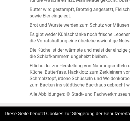
für die Wäsche erhitzt, Marmelade gekocht, Obst
Butter wird gestampft, Brotteig angesetzt, Flei
sowie Eier eingelegt.
Brot und Würste werden zum Schutz vor Mäusen 
Es gibt weder Kühlschränke noch frische Lebensmi
die Vorratshaltung eine überlebenswichtige Notw
Die Küche ist der wärmste und meist der einzige
die Schlafkammern ungeheizt bleiben.
Etliche der zur Herstellung von Nahrungsmitteln 
Küche: Butterfass, Hackklotz zum Zerkleinern vo
Schmalztopf, irdene Schüsseln und Weidenkörbe.
zum Backen ins städtische Backhaus gebracht w
Alle Abbildungen: © Stadt- und Fachwerkmuseu
Diese Seite benutzt Cookies zur Steigerung der Benutzererf
|