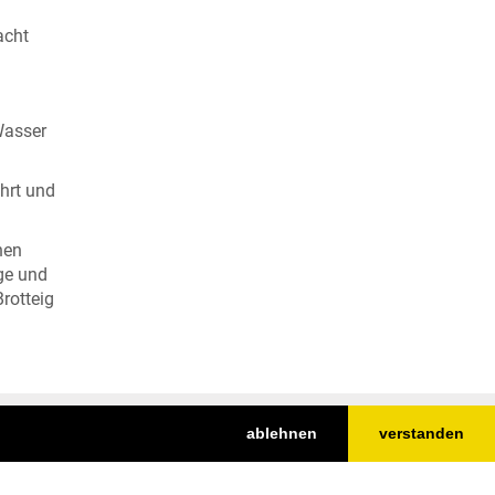
acht
Wasser
hrt und
hen
ge und
rotteig
ablehnen
verstanden
Nach oben