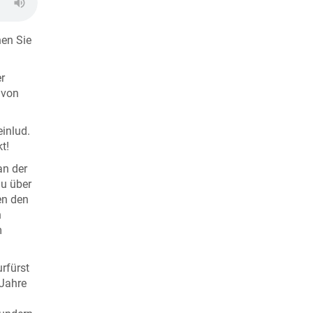
nen Sie
er
 von
inlud.
t!
an der
au über
en den
n
m
rfürst
 Jahre