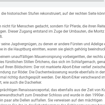
d die historischen Stufen rekonstruiert, auf der rechten Seite kön
n nicht für Menschen gedacht, sondern für Pferde, die ihren Reit
gen. Dieser Zugang entstand im Zuge der Umbauten, die Moritz
ß.
 seine Jagdvergnügen, zu denen er andere Fürsten und Adelige e
 in die Hauptburg einritten, waren sie gleich gehörig beeindruck
einem unauffälligen Mauervorsprung vorbeigeritten, der rechts 
es fürstlichen Stillen Örtchens, das sich im Schlafgemach, gen
f Ihren Bildschirm: Der rot markierte Abort-Erker verlief zwisch
bindung zur Röder. Die Dachentwässerung wurde ebenfalls in de
nmal richtig durchgespült werden. Der Abort-Erker verschwand i
 wie auch die Dacherker.
 prächtigen Renaissanceportal, das ebenfalls aus der Zeit von Ku
 Verwandtschaft zum Dresdner Schloss und wurde in den 1990er
ein paar alte Dellen auffallen. Sie verweisen auf den mächtigen