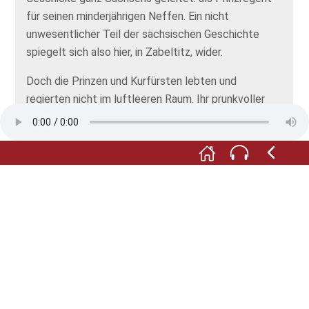
für seinen minderjährigen Neffen. Ein nicht
unwesentlicher Teil der sächsischen Geschichte
spiegelt sich also hier, in Zabeltitz, wider.
Doch die Prinzen und Kurfürsten lebten und
regierten nicht im luftleeren Raum. Ihr prunkvoller
Lebensstil wäre nicht denkbar ohne die
Hintersassen: die Bauern, die die Ländereien
bewirtschafteten und mit ihren Abgaben und
Diensten zum Wohlstand der Oberschicht beitrugen.
Wenn Sie nach all der Pracht auch einen Blick hinter
die Kulissen wagen wollen: In der Hauptstraße 54
finden Sie das „Bauernmuseum Zabeltitz“, das den
Arbeitsalltag einer Mittelbauernfamilie in der
Großenhainer Pflege im 19. und beginnenden 20.
Jahrhundert in Szene setzt. Es ist Dienstag bis
Freitag von 10 bis 12:30 Uhr und 14 bis 16 Uhr sowie