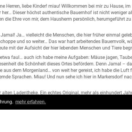
ne Herren, liebe Kinder! miau! Willkommen bei mir zu Hause, im
r… Dieser höchst authentische Bauernhof ist nicht weniger al
en die Ehre von mir, dem Hausherrn persönlich, herumgeführt zu
 Jamal! Ja… vielleicht die Menschen, die hier früher einmal gele
zschoppe und so weiter… Das war hart arbeitendes Bauernvolk, 
eute mit der Aufsicht der hier lebenden Menschen und Tiere beg
ch etwa faul… auch ich habe meine Aufgaben: Mäuse jagen, Taub
esenheit die Schönheit dieses Ortes befördern. Denn Jamal – da
ze aus dem Morgenland… von weit her gereist, ich habe die Luft f
emde Sprachen. Miau! Und nun sehe ich hier in Markersdorf na
 alten Ladentheke. Ein echtes Original, mehr als einhundert Jahr
och mehr. Miau! Natürlich Ihre Eintrittskarte in mein Reich.
ahrung.
mehr erfahren.
stgebrannten Schnaps und Postkarten, Bastelbögen, Kaffee u
jede ehrbare Katze beispielsweise – der werfe doch mal einen B
jeder Form und Farbe, soviel das Herz begehrt!