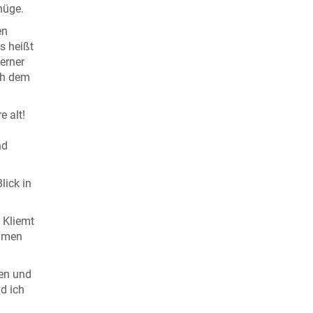
nüge.
en
s heißt
erner
ch dem
e alt!
nd
lick in
 Kliemt
ammen
fen und
d ich