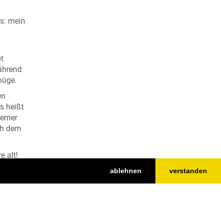
s: mein
bt
während
nüge.
en
s heißt
erner
ch dem
e alt!
ablehnen
verstanden
nd
lick in