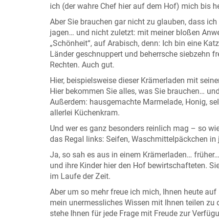
ich (der wahre Chef hier auf dem Hof) mich bis h
Aber Sie brauchen gar nicht zu glauben, dass i
jagen… und nicht zuletzt: mit meiner bloßen Anw
„Schönheit“, auf Arabisch, denn: Ich bin eine Kat
Länder geschnuppert und beherrsche siebzehn fr
Rechten. Auch gut.
Hier, beispielsweise dieser Krämerladen mit seiner
Hier bekommen Sie alles, was Sie brauchen… und n
Außerdem: hausgemachte Marmelade, Honig, selb
allerlei Küchenkram.
Und wer es ganz besonders reinlich mag – so wie 
das Regal links: Seifen, Waschmittelpäckchen in 
Ja, so sah es aus in einem Krämerladen… früher…
und ihre Kinder hier den Hof bewirtschafteten. 
im Laufe der Zeit.
Aber um so mehr freue ich mich, Ihnen heute auf 
mein unermessliches Wissen mit Ihnen teilen zu d
stehe Ihnen für jede Frage mit Freude zur Verfügu