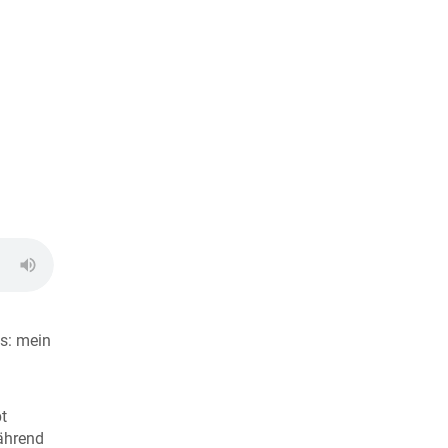
s: mein
bt
während