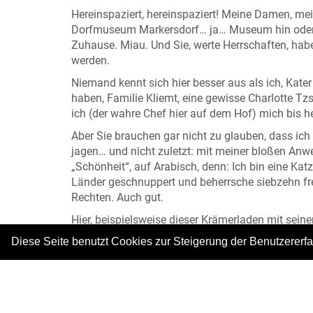
Hereinspaziert, hereinspaziert! Meine Damen, mei
Dorfmuseum Markersdorf… ja… Museum hin oder he
Zuhause. Miau. Und Sie, werte Herrschaften, hab
werden.
Niemand kennt sich hier besser aus als ich, Kater
haben, Familie Kliemt, eine gewisse Charlotte T
ich (der wahre Chef hier auf dem Hof) mich bis h
Aber Sie brauchen gar nicht zu glauben, dass i
jagen… und nicht zuletzt: mit meiner bloßen Anw
„Schönheit“, auf Arabisch, denn: Ich bin eine Kat
Länder geschnuppert und beherrsche siebzehn fr
Rechten. Auch gut.
Hier, beispielsweise dieser Krämerladen mit seiner
Hier bekommen Sie alles, was Sie brauchen… und n
Diese Seite benutzt Cookies zur Steigerung der Benutzererf
Außerdem: hausgemachte Marmelade, Honig, selb
allerlei Küchenkram.
Und wer es ganz besonders reinlich mag – so wie 
das Regal links: Seifen, Waschmittelpäckchen in 