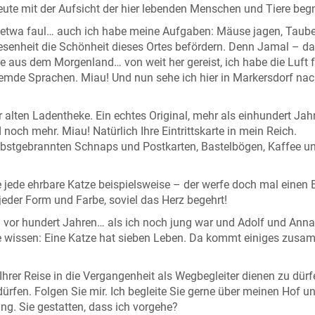
eute mit der Aufsicht der hier lebenden Menschen und Tiere beg
ch etwa faul… auch ich habe meine Aufgaben: Mäuse jagen, Taub
esenheit die Schönheit dieses Ortes befördern. Denn Jamal – da
ze aus dem Morgenland… von weit her gereist, ich habe die Luft f
emde Sprachen. Miau! Und nun sehe ich hier in Markersdorf na
 alten Ladentheke. Ein echtes Original, mehr als einhundert Jahr
och mehr. Miau! Natürlich Ihre Eintrittskarte in mein Reich.
stgebrannten Schnaps und Postkarten, Bastelbögen, Kaffee u
jede ehrbare Katze beispielsweise – der werfe doch mal einen B
jeder Form und Farbe, soviel das Herz begehrt!
 vor hundert Jahren… als ich noch jung war und Adolf und Anna
Sie wissen: Eine Katze hat sieben Leben. Da kommt einiges zus
Ihrer Reise in die Vergangenheit als Wegbegleiter dienen zu dür
ürfen. Folgen Sie mir. Ich begleite Sie gerne über meinen Hof un
ng. Sie gestatten, dass ich vorgehe?