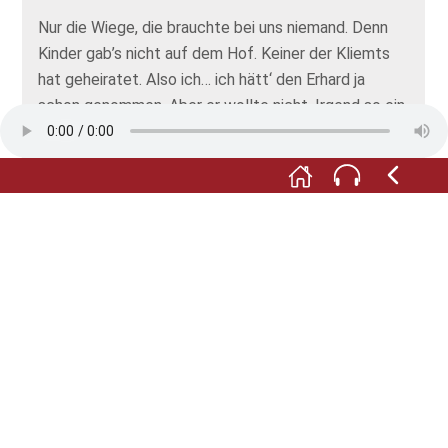
Nur die Wiege, die brauchte bei uns niemand. Denn
Kinder gab’s nicht auf dem Hof. Keiner der Kliemts
hat geheiratet. Also ich… ich hätt‘ den Erhard ja
schon genommen. Aber er wollte nicht. Irgend so ein
Prediger in Görlitz hatte ihnen allen in den Kopf
gesetzt, dass die Ehe Teufelszeug sei und man
lieber alleine bleiben soll.
Na ja, so gab’s halt keine Kinder und wir haben zu
dritt den Hof bewirtschaftet, der Erhard, die Linda
und ich.
Aber jetzt bin ich selbst alt und mach es wie du,
Katerchen: Ich sitze am Ofen und warte, dass die
Zeit vergeht. Doch was später mal aus unserem
schönen Hof werden soll, wenn auch ich mal nicht
mehr bin? Wer weiß?