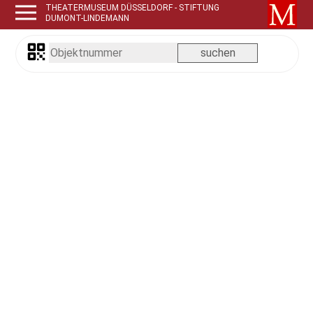
THEATERMUSEUM DÜSSELDORF - STIFTUNG
DUMONT-LINDEMANN