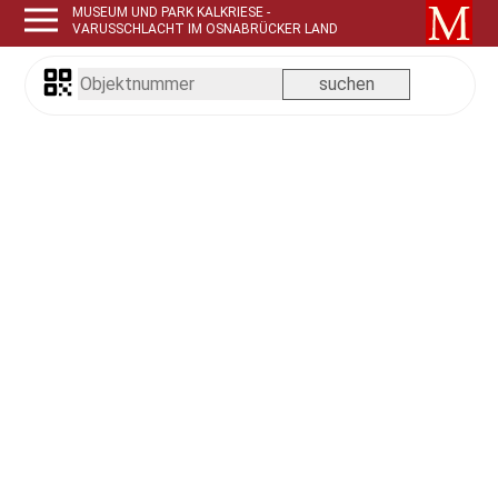
MUSEUM UND PARK KALKRIESE -
VARUSSCHLACHT IM OSNABRÜCKER LAND