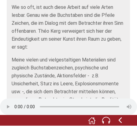
Wie so oft, ist auch diese Arbeit auf viele Arten
lesbar. Genau wie die Buchstaben sind die Pfeile
Zeichen, die im Dialog mit dem Betrachter ihren Sinn
offenbaren. Théo Kerg verweigert sich hier der
Eindeutigkeit um seiner Kunst ihren Raum zu geben,
er sagt:
Meine vielen und vielgestaltigen Materialien sind
zugleich Buchstabenzeichen, psychische und
physische Zustände, Aktionsfelder - z.B.
Unsicherheit, Sturz ins Leere, Explosionsmomente
usw. -, die sich dem Betrachter mitteilen können,
wenn dieser Betrachter im Stande ist, die Realität,
die Konventionen anzuzweifeln. Er kann diese
Realität wiederentdecken durch meine Tastobjekte,
ihr einen neuen Sinn geben, sie neu formen, sie neuen
Situationen, neuen Zusammenhängen erschließen!