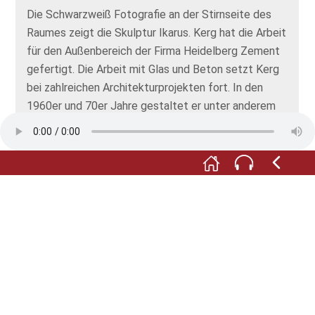
Die Schwarzweiß Fotografie an der Stirnseite des
Raumes zeigt die Skulptur Ikarus. Kerg hat die Arbeit
für den Außenbereich der Firma Heidelberg Zement
gefertigt. Die Arbeit mit Glas und Beton setzt Kerg
bei zahlreichen Architekturprojekten fort. In den
1960er und 70er Jahre gestaltet er unter anderem
Kirchen und Kapellen in Deutschland, Frankreich und
Luxemburg, darunter die St. Andreas Kirche im nur
wenige Kilometer entfernten Neckarhausen.
Die große Schwarzweiß Fotografie an der Seite
zeigt die Trauerhalle auf dem Mannheimer
Hauptfriedhof, die wir in der nächsten Station
vorstellen.
Foto: © Doro Burkadt