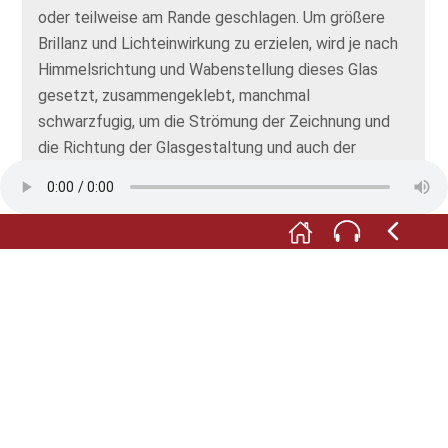
oder teilweise am Rande geschlagen. Um größere
Brillanz und Lichteinwirkung zu erzielen, wird je nach
Himmelsrichtung und Wabenstellung dieses Glas
gesetzt, zusammengeklebt, manchmal
schwarzfugig, um die Strömung der Zeichnung und
die Richtung der Glasgestaltung und auch der
ganzen Mauer zu betonen. Strukturen, Linsen,
Blasen, Kanten, Knoten, Krater, Relieflinien,
Doppelungen, Farbnuancen, Farbflächen,
Tonabstufungen schaffe ich durch dieses Sägen,
Schlagen und Zusammensetzen der Glasplatten.
Jede Wabengestaltung ist ein Gemälde für sich, ein
taktilistisches Gemälde, doch ordnet es sich dem
ganzen unter.
Die Trauerhalle auf dem Mannheimer Hauptfriedhof
ist von innen nur nach persönlicher Terminabsprache