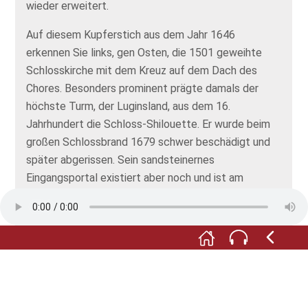
wieder erweitert.
Auf diesem Kupferstich aus dem Jahr 1646
erkennen Sie links, gen Osten, die 1501 geweihte
Schlosskirche mit dem Kreuz auf dem Dach des
Chores. Besonders prominent prägte damals der
höchste Turm, der Luginsland, aus dem 16.
Jahrhundert die Schloss-Shilouette. Er wurde beim
großen Schlossbrand 1679 schwer beschädigt und
später abgerissen. Sein sandsteinernes
Eingangsportal existiert aber noch und ist am
heutigen Uhrturm zu sehen. Große Teile des
Schlosses sowie das Tal sind damals bis auf fünf
Häuser den Flammen zum Opfer gefallen.
Der Wiederaufbau verschlang viele Ressourcen,
sodass sich der Traum des Grafen Wilhelm Moritz,
einen großen, barocken Palastbau mit monumentaler