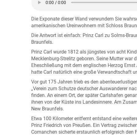
Die Exponate dieser Wand verwundern Sie wahrsch
amerikanischen Ureinwohnern mit Schloss Braun
Die Antwort ist einfach: Prinz Carl zu Solms-Br
Braunfels.
Prinz Carl wurde 1812 als jüngstes von acht Kind
Mecklenburg-Strelitz geboren. Seine Mutter war d
Eheschließung mit dem englischen Herzog Ernst
hatte Carl natürlich eine große Verwandtschaft u
Vor gut 175 Jahren trieb es den abenteuerlustigen
„Verein zum Schutze deutscher Auswanderer nach
finden. An einem Ort, der später Carlshafen gen
ihnen von der Küste ins Landesinnere. Am Zusa
New Braunfels.
Etwa 100 Kilometer entfernt entstand eine weiter
Prinz Friedrich von Preußen. Ein Vertrag zwisc
Comanchen sicherte erstaunlich erfolgreich den F