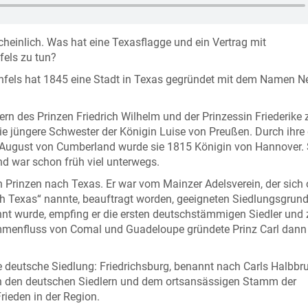
einlich. Was hat eine Texasflagge und ein Vertrag mit
fels zu tun?
aunfels hat 1845 eine Stadt in Texas gegründet mit dem Namen 
ern des Prinzen Friedrich Wilhelm und der Prinzessin Friederike 
ie jüngere Schwester der Königin Luise von Preußen. Durch ihre d
 August von Cumberland wurde sie 1815 Königin von Hannover.
nd war schon früh viel unterwegs.
 Prinzen nach Texas. Er war vom Mainzer Adelsverein, der sich of
 Texas“ nannte, beauftragt worden, geeigneten Siedlungsgrund
annt wurde, empfing er die ersten deutschstämmigen Siedler und 
mmenfluss von Comal und Guadeloupe gründete Prinz Carl dann
e deutsche Siedlung: Friedrichsburg, benannt nach Carls Halbbru
hen den deutschen Siedlern und dem ortsansässigen Stamm der
rieden in der Region.