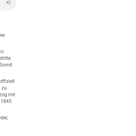
New
zu
ritte
 Somit
fiziell
 zu
zog mit
 1845
der,