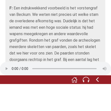
F:
Een indrukwekkend voorbeeld is het vorstengraf
van Beckum. We weten niet precies uit welke stam
de overledene afkomstig was. Duidelijk is dat het
iemand was met een hoge sociale status: hij had
wapens meegekregen en andere waardevolle
grafgiften. Rondom het graf vonden de archeologen
meerdere skeletten van paarden, zoals het skelet
dat we hier voor ons zien. De paarden stonden
doorgaans rechtop in het graf. Bij een aantal lag het
hoofd in een nis die kennelijk voor dat doel was
uitgegraven. De paarden werden vermoedelijk vlakbij
of zelfs in het gat waarin ze lagen of stonden
gedood en zonder grafgiften begraven.
M:
De Germanen hadden sowieso wel iets met
paardenhoofden…. Soms werd een paardenhoofd
afgehakt en op een paal gespietst. Het