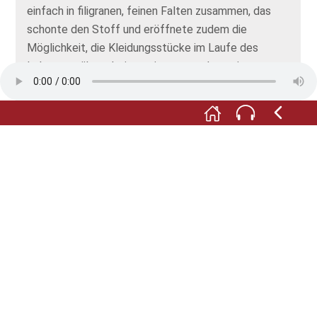
einfach in filigranen, feinen Falten zusammen, das
schonte den Stoff und eröffnete zudem die
Möglichkeit, die Kleidungsstücke im Laufe des
Lebens zu überarbeiten, sie enger oder weiter zu
machen. Denn der in mühsamer Handarbeit
hergestellte Kelsch war von einer Qualität, die gut
und gerne ein paar Jahrzehnte überdauerte!
M:
Dennoch verschwand der Hanfanbau irgendwann
aus dem Ried. Sisal- und Baumwollimporte aus den
Kolonien machten ihn unwirtschaftlich. Schon um
1880 hatte die Tabakproduktion ihn überrundet. Ihr
widmen wir uns im letzten Raum unseres Rundgangs:
der Scheune.