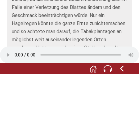
Falle einer Verletzung des Blattes ändern und den
Geschmack beeinträchtigen würde. Nur ein
Hagelregen könnte die ganze Ernte zunichtemachen
und so achtete man darauf, die Tabakplantagen an
möglichst weit auseinanderliegenden Orten
anzulegen. Hatte es an der einen Stelle gehagelt,
konnte immerhin das andere Feld verschont
geblieben sein.
F:
Je nach Sorte bringt eine Tabakpflanze 16 bis 20
Blätter, die über etwa zwei Wochen verteilt
geerntet werden: von den großen Blättern unten bis
nach oben. Da die frischgeernteten Blätter
keinesfalls zusammenfallen dürfen, müssen sie nach
der Ernte sofort weiterverarbeiten werden. Wie das
vor sich geht und welche Rolle auch hier das Wetter
spielt – das erfahren Sie in unserer nächsten Station.