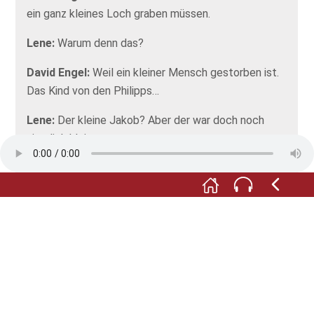
ein ganz kleines Loch graben müssen.
Lene:
Warum denn das?
David Engel:
Weil ein kleiner Mensch gestorben ist.
Das Kind von den Philipps…
Lene:
Der kleine Jakob? Aber der war doch noch
ziemlich klein.
David Engel:
Ziemlich klein und deswegen auch
ziemlich schutzlos. Und jetzt ist er gestorben. Also,
der liebe Gott hat ihn zu sich gerufen. Und damit wir
ihn schön begraben können, müsstest du ihn
abholen.
Lene:
Gut, dann mache ich das.
David Engel:
Hier, du nimmst dieses Leinentuch und