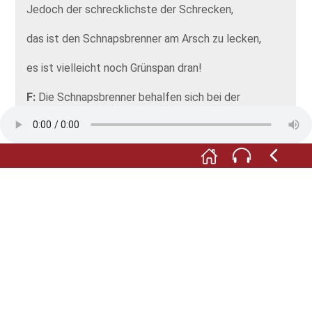
Jedoch der schrecklichste der Schrecken,
das ist den Schnapsbrenner am Arsch zu lecken,
es ist vielleicht noch Grünspan dran!
F:
Die Schnapsbrenner behalfen sich bei der
Reinigung mit einem Gemisch aus Sand, Wasser und
Asche. Damit wurde die Kühlschlange befüllt und
anschließend gut geschüttelt. So wirklich
überzeugen konnte der Schlangenkühler am Ende
dann aber doch nicht. Er wurde von anderen
Entwicklungen abgelöst.
Fotos: © Förderverein Museum im Steinhaus e.V.