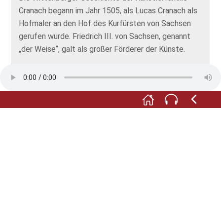
Cranach begann im Jahr 1505, als Lucas Cranach als
Hofmaler an den Hof des Kurfürsten von Sachsen
gerufen wurde. Friedrich III. von Sachsen, genannt
„der Weise“, galt als großer Förderer der Künste.
Wittenberg war im 16. Jahrhundert eine aufblühende
lebendige Studentenstadt mit circa 2000
Einwohnerinnen und Einwohnern und rund 900
Studenten. Sie zog viele Intellektuelle an, unter
anderem im Jahr 1508 den Theologen Martin Luther,
der an der Wittenberger Universität eine
Bibelprofessur innehatte. Luther und Cranach wurden
schon bald enge Freunde.
An der kommenden Station erfahren Sie mehr über
die Stadt Wittenberg, die zu Cranachs Zentrum des
Schaffens werden sollte.