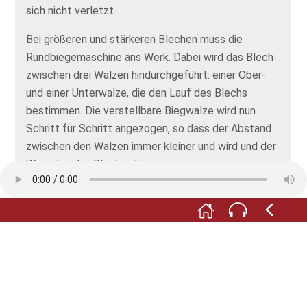
sich nicht verletzt.
Bei größeren und stärkeren Blechen muss die
Rundbiegemaschine ans Werk. Dabei wird das Blech
zwischen drei Walzen hindurchgeführt: einer Ober-
und einer Unterwalze, die den Lauf des Blechs
bestimmen. Die verstellbare Biegwalze wird nun
Schritt für Schritt angezogen, so dass der Abstand
zwischen den Walzen immer kleiner und wird und der
Weg, den das Blech nehmen muss, immer enger.
Dabei ist Geduld gefragt, denn so ein
Rundungsvorgang sollte immer in mehreren
Arbeitsschritten gemacht werden. Zum Schluss wird
der ausdauernde Handwerker aber belohnt: mit
einem Rohr in perfekter Rundform!