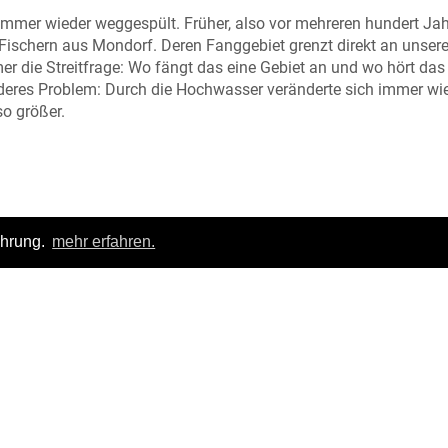
mmer wieder weggespült. Früher, also vor mehreren hundert Jah
 Fischern aus Mondorf. Deren Fanggebiet grenzt direkt an unser
er die Streitfrage: Wo fängt das eine Gebiet an und wo hört das
deres Problem: Durch die Hochwasser veränderte sich immer wie
so größer.
e. Früher war der Streit nämlich richtig heftig. Es gab Schläger
ahrung.
mehr erfahren.
cht. Aber das ist zum Glück lange, lange her.
Login
|
FAQ