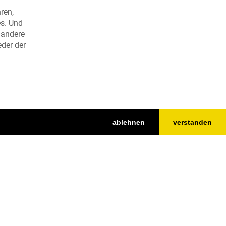
ren,
es. Und
 andere
der der
eien
ablehnen
verstanden
Nach oben