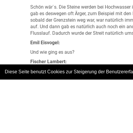
Schön wär`s. Die Steine werden bei Hochwasser i
gab es deswegen oft Ärger, zum Beispiel mit den
sobald der Grenzstein weg war, war natürlich imm
auf. Und dann gab es natürlich auch noch ein an
Flusslauf. Dadurch wurde der Streit natürlich um
Emil Eisvogel:
Und wie ging es aus?
Fischer Lambert:
Hm … das ist eigentlich keine so schöne Geschicht
Diese Seite benutzt Cookies zur Steigerung der Benutzererf
und so. Und einige Fischer mussten sogar vor Geri
Foto: © Fischereimuseum Bergheim/Sieg
|