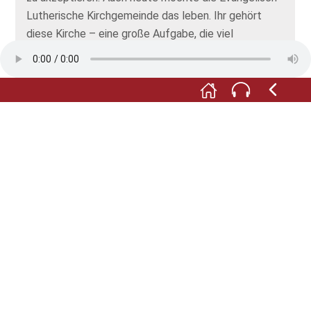
Lutherische Kirchgemeinde das leben. Ihr gehört
diese Kirche – eine große Aufgabe, die viel
Ideenreichtum erfordert.
F:
Das beeindruckende Portal, das von der Vorkirche
ins Kirchenschiff führte, hat die Jahrhunderte
übrigens nicht so unbeschadet überdauert, wie es
heute scheinen mag: Noch im Jahr 1817 wurden die
letzten Säulen entfernt und im Weimarer
Schlosspark wieder aufgestellt. Die heutigen Säulen
am Portal sind später eingesetzte, qualitätvolle
Kopien.
M:
Denn Mitte des 19. Jahrhunderts begannen
umfangreiche Restaurierungsarbeiten. Sie
versetzten die einstige Klosterkirche – vor allem
ihren Innenraum – weitgehend in den heute
bestehenden Zustand.