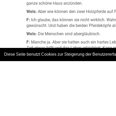
ganze schöne Haus anzünden.
Wels:
Aber wie können den zwei Holzpferde au
F:
Ich glaube, das können sie nicht wirklich. Wa
gewünscht. Und haben die beiden Pferdeköpfe als
Wels:
Die Menschen sind abergläubisch.
F:
Manche ja. Aber sie hatten auch ein hartes Le
Zeit etwas hilft und das Leben erleichtert. Kann 
Diese Seite benutzt Cookies zur Steigerung der Benutzererf
Fotos: © Tanja Heinemann
|
Copyright © 2026. Alle Rechte vorbehalten.
–
Im