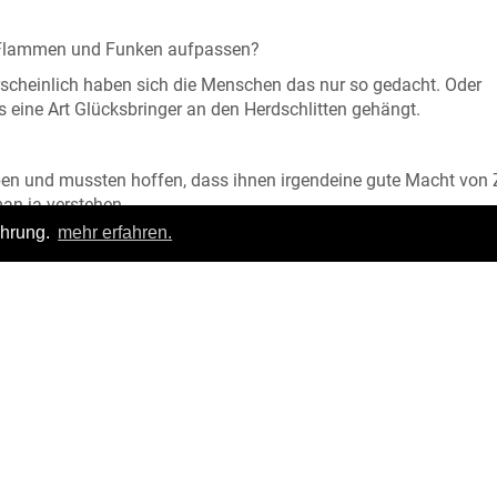
f Flammen und Funken aufpassen?
hrscheinlich haben sich die Menschen das nur so gedacht. Oder
 eine Art Glücksbringer an den Herdschlitten gehängt.
ben und mussten hoffen, dass ihnen irgendeine gute Macht von 
man ja verstehen.
ahrung.
mehr erfahren.
Login
|
FAQ
pressum
|
Datenschutz
|
Allgemeine Geschäftsbedingungen